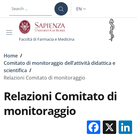
Skip to main content
Skip to footer content
EN
LANGUAGE SWITCHER: CURR
Facoltà di Farmacia e Medicina
Breadcrumb
Home
/
Comitato di monitoraggio dell’attività didattica e
scientifica
/
Relazioni Comitato di monitoraggio
Relazioni Comitato di
monitoraggio
Facebo
X