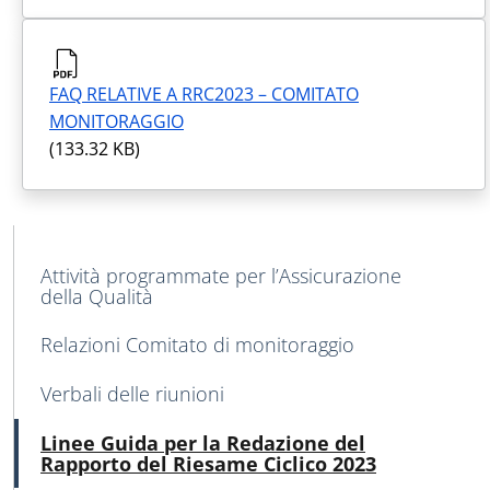
FAQ RELATIVE A RRC2023 – COMITATO
MONITORAGGIO
(133.32 KB)
MENU CEV SECOND NAVIGATION
Attività programmate per l’Assicurazione
della Qualità
Relazioni Comitato di monitoraggio
Verbali delle riunioni
Acti
Linee Guida per la Redazione del
Rapporto del Riesame Ciclico 2023