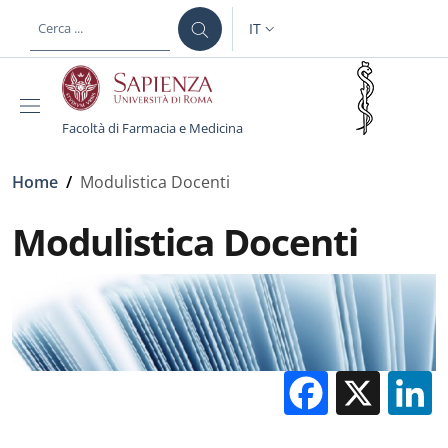
Salta al contenuto principale
Skip to footer content
IT
SELETTORE LINGUA: CURREN
Facoltà di Farmacia e Medicina
Briciole di pane
Home
/
Modulistica Docenti
Modulistica Docenti
Facebo
X