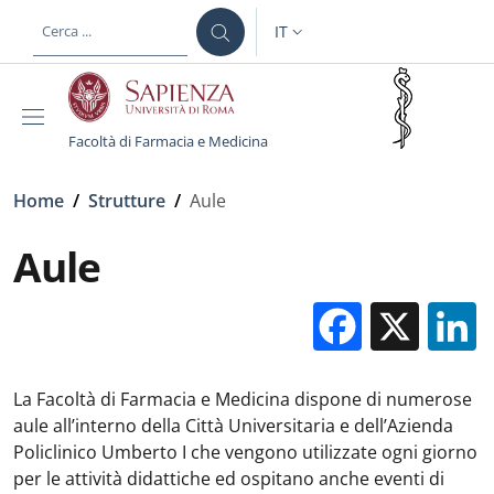
Salta al contenuto principale
Skip to footer content
IT
SELETTORE LINGUA: CURREN
Facoltà di Farmacia e Medicina
Briciole di pane
Home
/
Strutture
/
Aule
Aule
Facebo
X
La Facoltà di Farmacia e Medicina dispone di numerose
aule all’interno della Città Universitaria e dell’Azienda
Policlinico Umberto I che vengono utilizzate ogni giorno
per le attività didattiche ed ospitano anche eventi di