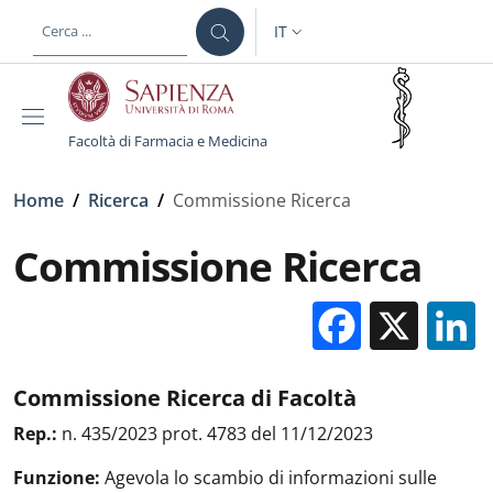
Salta al contenuto principale
Skip to footer content
IT
SELETTORE LINGUA: CURREN
Facoltà di Farmacia e Medicina
Briciole di pane
Home
/
Ricerca
/
Commissione Ricerca
Commissione Ricerca
Facebo
X
Commissione Ricerca di Facoltà
Rep.:
n. 435/2023 prot. 4783 del 11/12/2023
Funzione:
Agevola lo scambio di informazioni sulle