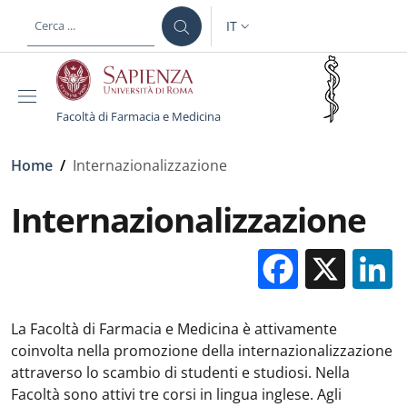
Salta al contenuto principale
Skip to footer content
IT
SELETTORE LINGUA: CURREN
Facoltà di Farmacia e Medicina
Briciole di pane
Home
/
Internazionalizzazione
Internazionalizzazione
Facebo
X
La Facoltà di Farmacia e Medicina è attivamente
coinvolta nella promozione della internazionalizzazione
attraverso lo scambio di studenti e studiosi. Nella
Facoltà sono attivi tre corsi in lingua inglese. Agli