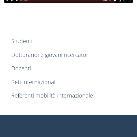
MENU CEV SECOND NAVIGATION
Studenti
Dottorandi e giovani ricercatori
Docenti
Reti Internazionali
Referenti mobilità internazionale