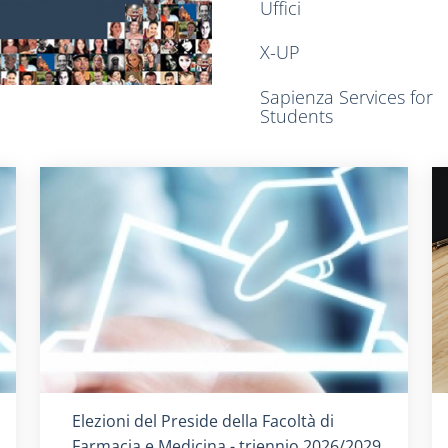
Uffici
X-UP
Sapienza Services for
Students
Titolo card
:
Elezioni del Preside della Facoltà di
Farmacia e Medicina - triennio 2026/2029