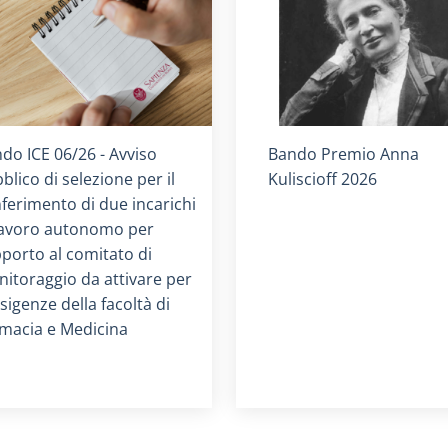
olo card
:
Titolo card
:
do ICE 06/26 - Avviso
Bando Premio Anna
blico di selezione per il
Kuliscioff 2026
ferimento di due incarichi
lavoro autonomo per
porto al comitato di
itoraggio da attivare per
esigenze della facoltà di
macia e Medicina