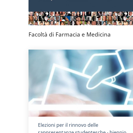
Facoltà di Farmacia e Medicina
Titolo card
:
Elezioni per il rinnovo delle
rappresentanze studentesche - biennio