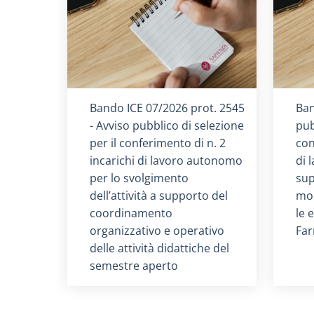
Titolo card
:
Tit
Bando ICE 07/2026 prot. 2545
Ban
- Avviso pubblico di selezione
pub
per il conferimento di n. 2
con
incarichi di lavoro autonomo
di 
per lo svolgimento
sup
dell’attività a supporto del
mon
coordinamento
le 
organizzativo e operativo
Far
delle attività didattiche del
semestre aperto