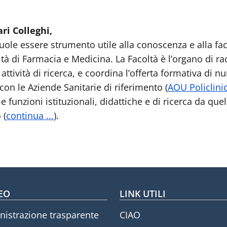
ari Colleghi,
ole essere strumento utile alla conoscenza e alla faci
oltà di Farmacia e Medicina. La Facoltà è l’organo di r
e attività di ricerca, e coordina l’offerta formativa di
 con le Aziende Sanitarie di riferimento (
AOU Policlini
lle funzioni istituzionali, didattiche e di ricerca da que
 (
continua ...
).
oter menu
EO
LINK UTILI
istrazione trasparente
CIAO