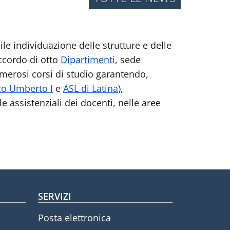
le individuazione delle strutture e delle
accordo di otto
Dipartimenti
, sede
 numerosi corsi di studio garantendo,
co Umberto I
e
ASL di Latina
),
lle assistenziali dei docenti, nelle aree
SERVIZI
Posta elettronica