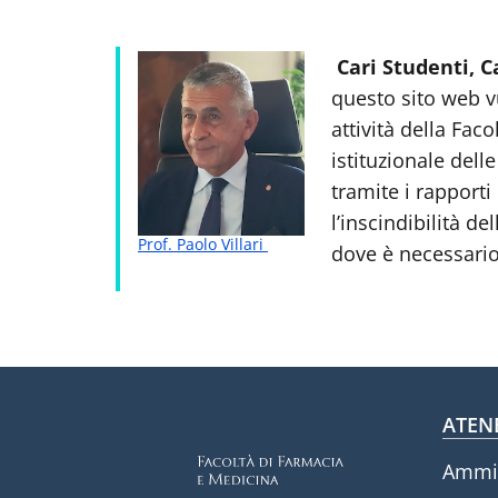
Cari Studenti, C
questo sito web vu
attività della Fac
istituzionale dell
tramite i rapporti
l’inscindibilità de
Prof. Paolo Villari
dove è necessario
Fo
ATEN
Ammin