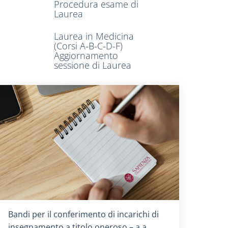
Procedura esame di
Laurea
Laurea in Medicina
(Corsi A-B-C-D-F)
Aggiornamento
sessione di Laurea
Titolo card
:
Bandi per il conferimento di incarichi di
insegnamento a titolo oneroso – a.a.