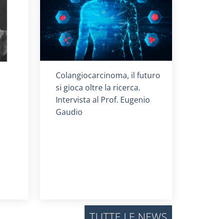
Titolo card
:
Colangiocarcinoma, il futuro
si gioca oltre la ricerca.
Intervista al Prof. Eugenio
Gaudio
TUTTE LE NEWS