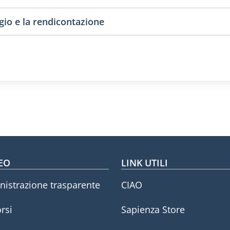
ggio e la rendicontazione
oter menu
EO
LINK UTILI
istrazione trasparente
CIAO
rsi
Sapienza Store