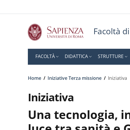
Slim top
Salta al contenuto principale
Skip to footer content
Facoltà d
FACOLTÀ
DIDATTICA
STRUTTURE
Briciole di pane
Home
/
Iniziative Terza missione
/
Iniziativa
Iniziativa
Una tecnologia, in
luce tra sanità e