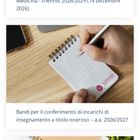
Medicina - triennio 2026/2029 (14 settembre
2026)
Titolo card
:
Bandi per il conferimento di incarichi di
insegnamento a titolo oneroso – a.a. 2026/2027