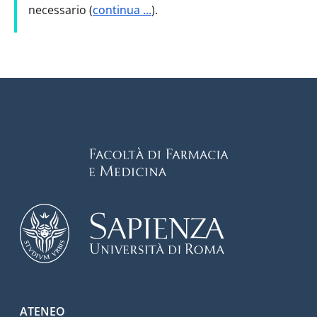
necessario (
continua ...
).
Footer menu
ATENEO