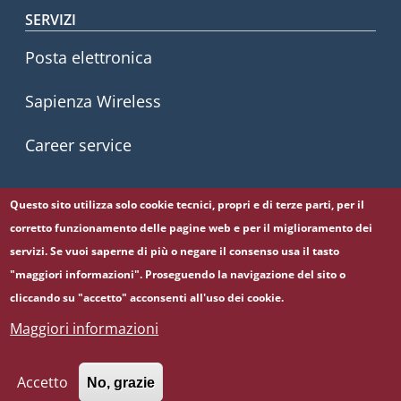
SERVIZI
Posta elettronica
Sapienza Wireless
Career service
Questo sito utilizza solo cookie tecnici, propri e di terze parti, per il
Seguici su
corretto funzionamento delle pagine web e per il miglioramento dei
Facebook
Twitter
YouTube
servizi. Se vuoi saperne di più o negare il consenso usa il tasto
"maggiori informazioni". Proseguendo la navigazione del sito o
cliccando su "accetto" acconsenti all'uso dei cookie.
Maggiori informazioni
© Sapienza Università di Roma - Piazzale Aldo Moro 5,
00185 Roma - (+39) 06 49911 - C.F.: 80209930587 - P. Iva:
02133771002
Accetto
No, grazie