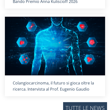
Titolo card
:
Bando Premio Anna Kuliscioff 2026
Titolo card
:
Colangiocarcinoma, il futuro si gioca oltre la
ricerca. Intervista al Prof. Eugenio Gaudio
TUTTE LE NEWS