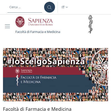
Salta al contenuto principale
Skip to footer content
IT
SELETTORE LINGUA: CURREN
Facoltà di Farmacia e Medicina
Facoltà di Farmacia e M
Facoltà di Farmacia e Medi
Facoltà di Farmacia e Medicina