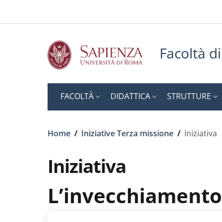
Slim top
Salta al contenuto principale
Skip to footer content
Facoltà d
FACOLTÀ
DIDATTICA
STRUTTURE
Briciole di pane
Home
/
Iniziative Terza missione
/
Iniziativa
Iniziativa
L’invecchiamento 