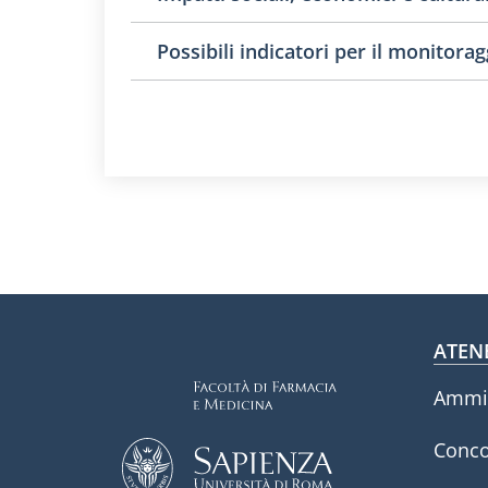
Possibili indicatori per il monitora
Fo
ATEN
Ammin
Conco