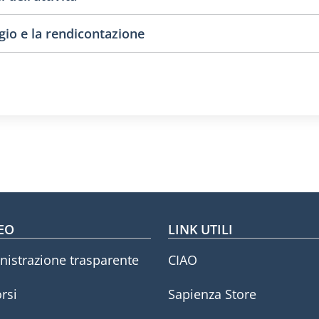
ggio e la rendicontazione
oter menu
EO
LINK UTILI
istrazione trasparente
CIAO
rsi
Sapienza Store