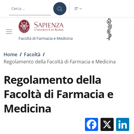
Salta al contenuto principale
Skip to footer content
IT
SELETTORE LINGUA: CURREN
Facoltà di Farmacia e Medicina
Briciole di pane
Home
/
Facoltà
/
Regolamento della Facoltà di Farmacia e Medicina
Regolamento della
Facoltà di Farmacia e
Medicina
Facebo
X