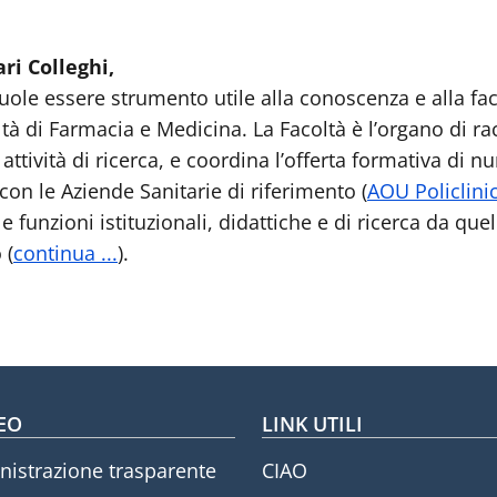
ari Colleghi,
ole essere strumento utile alla conoscenza e alla faci
oltà di Farmacia e Medicina. La Facoltà è l’organo di r
e attività di ricerca, e coordina l’offerta formativa di
 con le Aziende Sanitarie di riferimento (
AOU Policlini
lle funzioni istituzionali, didattiche e di ricerca da que
 (
continua ...
).
oter menu
EO
LINK UTILI
istrazione trasparente
CIAO