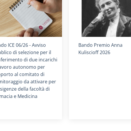
olo card
:
Titolo card
:
do ICE 06/26 - Avviso
Bando Premio Anna
blico di selezione per il
Kuliscioff 2026
ferimento di due incarichi
lavoro autonomo per
porto al comitato di
itoraggio da attivare per
esigenze della facoltà di
macia e Medicina