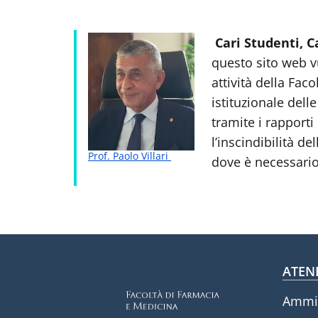
Cari Studenti, C
questo sito web vu
attività della Fac
istituzionale dell
tramite i rapporti
l’inscindibilità de
Prof. Paolo Villari
dove è necessario
Fo
ATEN
Ammin