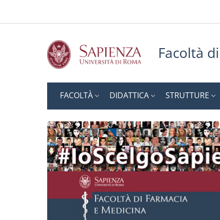
Slim top
Salta al contenuto principale
Skip to footer content
Facoltà d
FACOLTÀ
DIDATTICA
STRUTTURE
Facoltà di Farmacia
Facoltà di Farmac