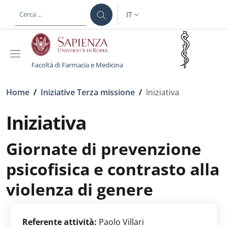
Salta al contenuto principale
Skip to footer content
IT
SELETTORE LINGUA: CURREN
Facoltà di Farmacia e Medicina
Briciole di pane
Home
/
Iniziative Terza missione
/
Iniziativa
Iniziativa
Giornate di prevenzione
psicofisica e contrasto alla
violenza di genere
Referente attività:
Paolo Villari