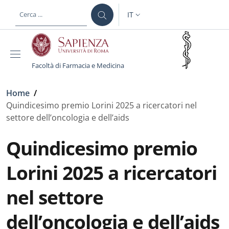
Salta al contenuto principale
Skip to footer content
IT
SELETTORE LINGUA: CURREN
Facoltà di Farmacia e Medicina
Briciole di pane
Home
/
Quindicesimo premio Lorini 2025 a ricercatori nel
settore dell’oncologia e dell’aids
Quindicesimo premio
Lorini 2025 a ricercatori
nel settore
dell’oncologia e dell’aids