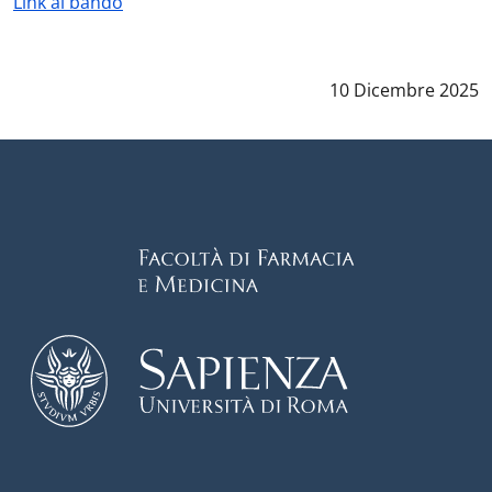
Link al bando
Data notizia
:
10 Dicembre 2025