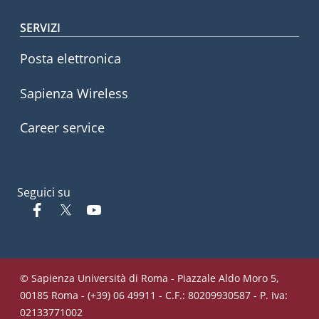
SERVIZI
Posta elettronica
Sapienza Wireless
Career service
Seguici su
Facebook
Twitter
YouTube
© Sapienza Università di Roma - Piazzale Aldo Moro 5,
00185 Roma - (+39) 06 49911 - C.F.: 80209930587 - P. Iva:
02133771002