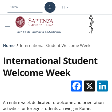
Salta al contenuto principale
Skip to footer content
IT
SELETTORE LINGUA: CURREN
Facoltà di Farmacia e Medicina
Briciole di pane
Home
/
International Student Welcome Week
International Student
Welcome Week
Facebo
X
An entire week dedicated to welcome and orientation
activities for foreign students arriving in Rome: