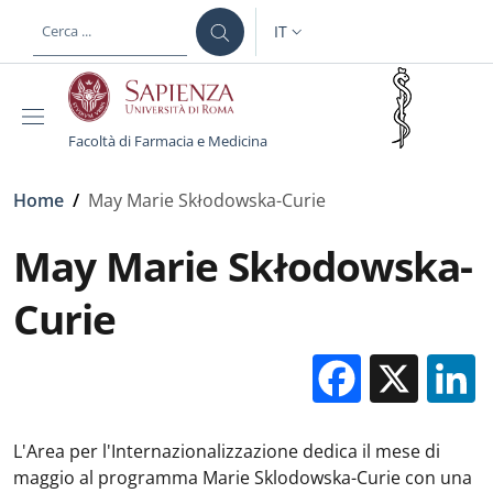
Salta al contenuto principale
Skip to footer content
IT
SELETTORE LINGUA: CURREN
Facoltà di Farmacia e Medicina
Briciole di pane
Home
/
May Marie Skłodowska-Curie
May Marie Skłodowska-
Curie
Facebo
X
L'Area per l'Internazionalizzazione dedica il mese di
maggio al programma Marie Sklodowska-Curie con una