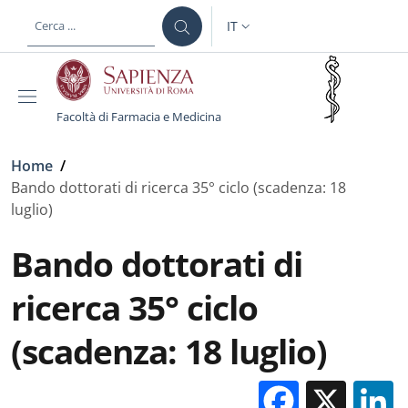
Salta al contenuto principale
Skip to footer content
IT
SELETTORE LINGUA: CURREN
Facoltà di Farmacia e Medicina
Briciole di pane
Home
/
Bando dottorati di ricerca 35° ciclo (scadenza: 18
luglio)
Bando dottorati di
ricerca 35° ciclo
(scadenza: 18 luglio)
Facebo
X