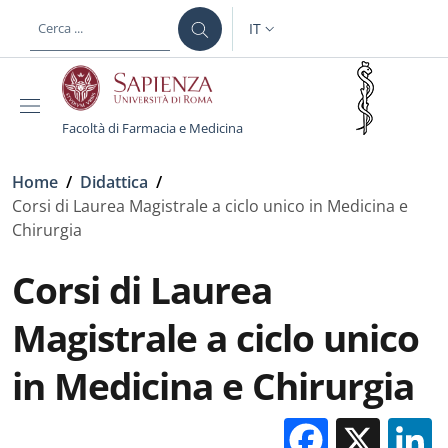
Salta al contenuto principale
Skip to footer content
IT
SELETTORE LINGUA: CURREN
Facoltà di Farmacia e Medicina
Briciole di pane
Home
/
Didattica
/
Corsi di Laurea Magistrale a ciclo unico in Medicina e
Chirurgia
Corsi di Laurea
Magistrale a ciclo unico
in Medicina e Chirurgia
Facebo
X