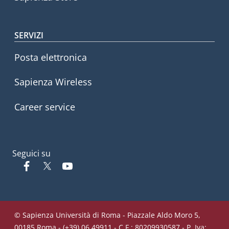
SERVIZI
Posta elettronica
Sapienza Wireless
Career service
Seguici su
Facebook
Twitter
YouTube
© Sapienza Università di Roma - Piazzale Aldo Moro 5,
00185 Roma - (+39) 06 49911 - C.F.: 80209930587 - P. Iva: