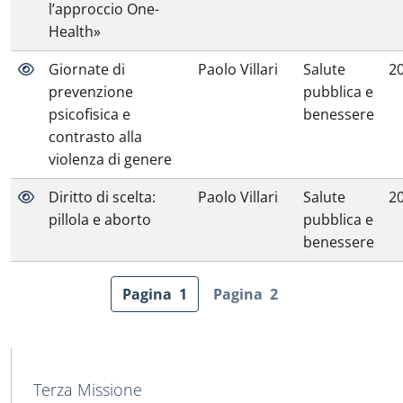
l’approccio One-
Health»
Giornate di
Paolo Villari
Salute
2
prevenzione
pubblica e
psicofisica e
benessere
contrasto alla
violenza di genere
Diritto di scelta:
Paolo Villari
Salute
2
pillola e aborto
pubblica e
benessere
Pagina
1
Pagina
2
MENU CEV SECOND NAVIGATION
Terza Missione