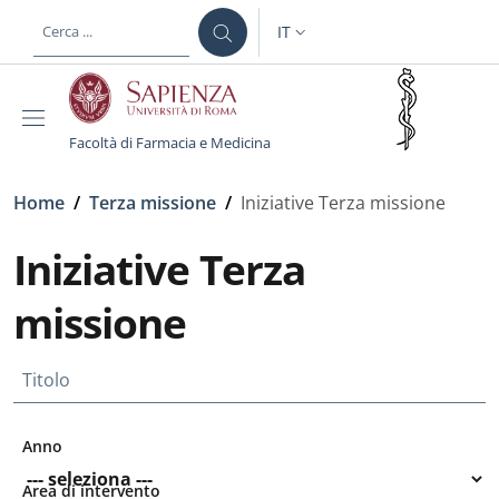
Salta al contenuto principale
Skip to footer content
IT
SELETTORE LINGUA: CURREN
Facoltà di Farmacia e Medicina
Briciole di pane
Home
/
Terza missione
/
Iniziative Terza missione
Iniziative Terza
missione
Titolo
Anno
Area di intervento