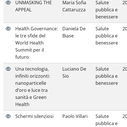
UNMASKING THE
Maria Sofia
Salute
2
APPEAL
Cattaruzza
pubblica e
benessere
Health Governance:
Daniela De
Salute
2
le tre sfide del
Biase
pubblica e
World Health
benessere
Summit per il
futuro
Una tecnologia,
Luciano De
Salute
2
infiniti orizzonti:
Sio
pubblica e
nanoparticelle
benessere
d’oro e luce tra
sanità e Green
Health
Schermi silenziosi
Paolo Villari
Salute
2
pubblica e