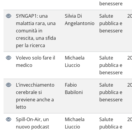
benessere
SYNGAP1: una
Silvia Di
Salute
2
malattia rara, una
Angelantonio
pubblica e
comunità in
benessere
crescita, una sfida
per la ricerca
Volevo solo fare il
Michaela
Salute
2
medico
Liuccio
pubblica e
benessere
L’invecchiamento
Fabio
Salute
2
cerebrale si
Babiloni
pubblica e
previene anche a
benessere
letto
Spill-On-Air, un
Michaela
Salute
2
nuovo podcast
Liuccio
pubblica e