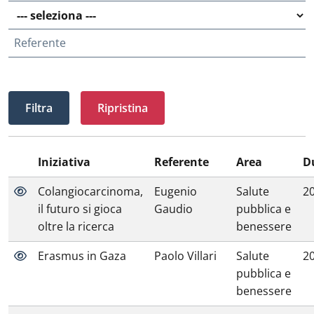
Referente
Ripristina
Iniziativa
Referente
Area
D
Colangiocarcinoma,
Eugenio
Salute
2
il futuro si gioca
Gaudio
pubblica e
oltre la ricerca
benessere
Erasmus in Gaza
Paolo Villari
Salute
2
pubblica e
benessere