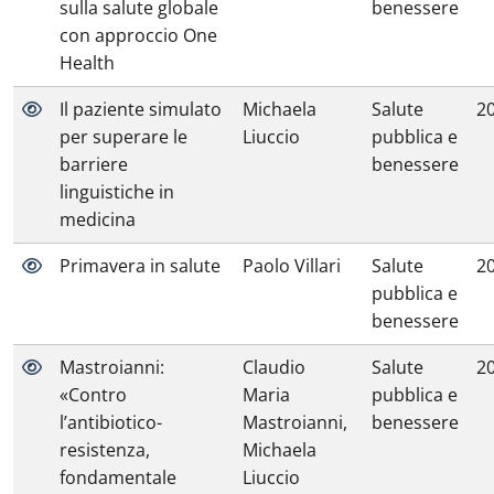
sulla salute globale
benessere
con approccio One
Health
Il paziente simulato
Michaela
Salute
2
per superare le
Liuccio
pubblica e
barriere
benessere
linguistiche in
medicina
Primavera in salute
Paolo Villari
Salute
2
pubblica e
benessere
Mastroianni:
Claudio
Salute
2
«Contro
Maria
pubblica e
l’antibiotico-
Mastroianni,
benessere
resistenza,
Michaela
fondamentale
Liuccio