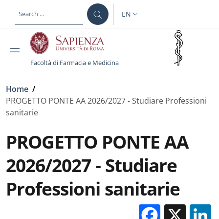
Skip to main content
Skip to footer content
EN
LANGUAGE SWITCHER: CURR
Facoltà di Farmacia e Medicina
Breadcrumb
Home
/
PROGETTO PONTE AA 2026/2027 - Studiare Professioni
sanitarie
PROGETTO PONTE AA
2026/2027 - Studiare
Professioni sanitarie
Facebo
X