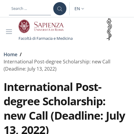
Skip to main content
Skip to footer content
EN
LANGUAGE SWITCHER: CURR
Facoltà di Farmacia e Medicina
Breadcrumb
Home
/
International Post-degree Scholarship: new Call
(Deadline: July 13, 2022)
International Post-
degree Scholarship:
new Call (Deadline: July
13, 2022)