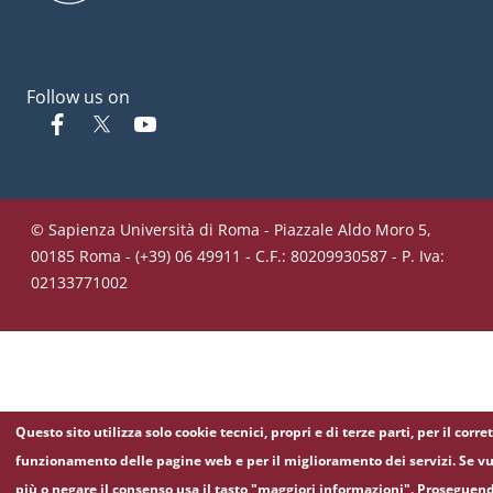
Follow us on
Facebook
Twitter
YouTube
© Sapienza Università di Roma - Piazzale Aldo Moro 5,
00185 Roma - (+39) 06 49911 - C.F.: 80209930587 - P. Iva:
02133771002
Questo sito utilizza solo cookie tecnici, propri e di terze parti, per il corre
funzionamento delle pagine web e per il miglioramento dei servizi. Se vu
più o negare il consenso usa il tasto "maggiori informazioni". Proseguen