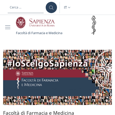
Salta al contenuto principale
Skip to footer content
IT
SELETTORE LINGUA: CURREN
Facoltà di Farmacia e Medicina
Facoltà di Farmacia e M
Facoltà di Farmacia e Medi
Facoltà di Farmacia e Medicina