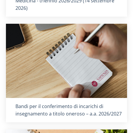
Medicina - triennio 2026/2029 (14 settembre
2026)
Titolo card
:
Bandi per il conferimento di incarichi di
insegnamento a titolo oneroso – a.a. 2026/2027