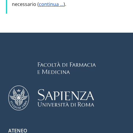
necessario (
continua ...
).
Footer menu
ATENEO