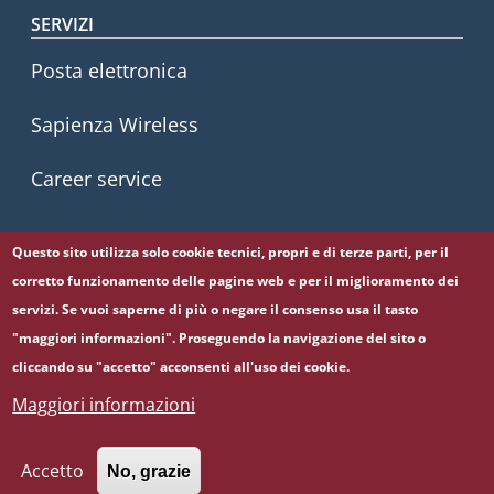
SERVIZI
Posta elettronica
Sapienza Wireless
Career service
Questo sito utilizza solo cookie tecnici, propri e di terze parti, per il
Seguici su
corretto funzionamento delle pagine web e per il miglioramento dei
Facebook
Twitter
YouTube
servizi. Se vuoi saperne di più o negare il consenso usa il tasto
"maggiori informazioni". Proseguendo la navigazione del sito o
cliccando su "accetto" acconsenti all'uso dei cookie.
Maggiori informazioni
© Sapienza Università di Roma - Piazzale Aldo Moro 5,
00185 Roma - (+39) 06 49911 - C.F.: 80209930587 - P. Iva:
02133771002
Accetto
No, grazie