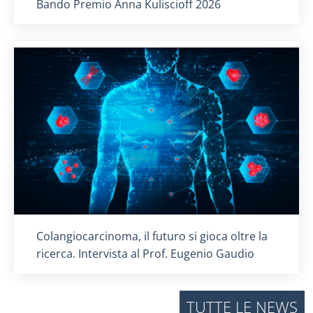
Titolo card
:
Bando Premio Anna Kuliscioff 2026
Titolo card
:
Colangiocarcinoma, il futuro si gioca oltre la
ricerca. Intervista al Prof. Eugenio Gaudio
TUTTE LE NEWS