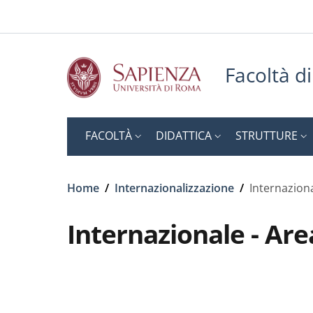
Slim top
Salta al contenuto principale
Skip to footer content
Facoltà d
FACOLTÀ
DIDATTICA
STRUTTURE
Briciole di pane
Home
/
Internazionalizzazione
/
Internaziona
Internazionale - Are