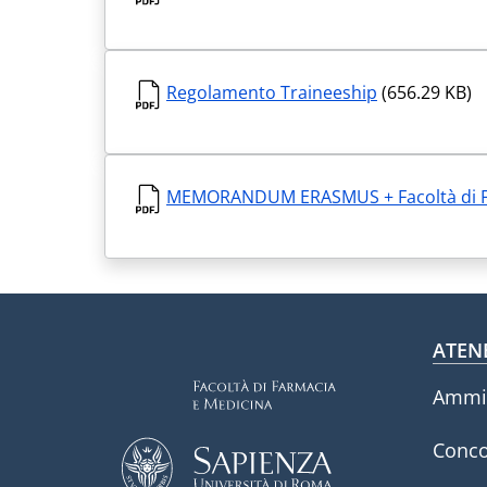
Regolamento Traineeship
(656.29 KB)
MEMORANDUM ERASMUS + Facoltà di Fa
Fo
ATEN
Ammin
Conco