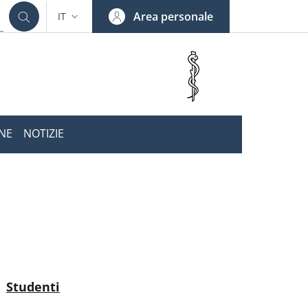
Area personale
IT
SELETTORE LINGUA: CURRENT LANGUAGE
ONE
NOTIZIE
nkedIn
ENU CEV SECOND NAVIGATION
Attivo
Studenti