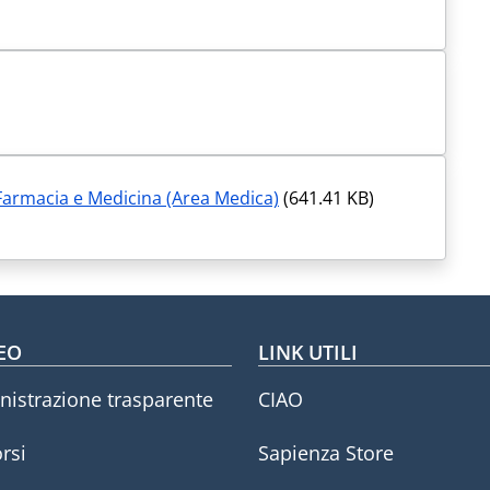
rmacia e Medicina (Area Medica)
(641.41 KB)
oter menu
EO
LINK UTILI
istrazione trasparente
CIAO
rsi
Sapienza Store