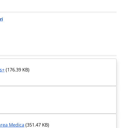
ri
us+
(176.39 KB)
area Medica
(351.47 KB)