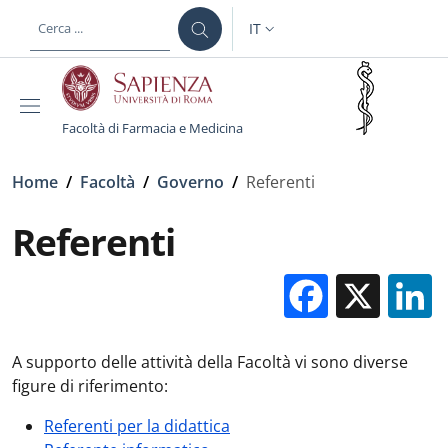
Salta al contenuto principale
Skip to footer content
IT
SELETTORE LINGUA: CURREN
Facoltà di Farmacia e Medicina
Briciole di pane
Home
/
Facoltà
/
Governo
/
Referenti
Referenti
Facebo
X
A supporto delle attività della Facoltà vi sono diverse
figure di riferimento:
Referenti per la didattica