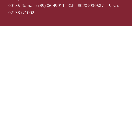
00185 Roma - (+39) 06 49911 - C.F.: 80209930587 - P. Iva:
02133771002