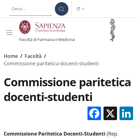
Salta al contenuto principale
Skip to footer content
IT
SELETTORE LINGUA: CURREN
Facoltà di Farmacia e Medicina
Briciole di pane
Home
/
Facoltà
/
Commissione paritetica docenti-studenti
Commissione paritetica
docenti-studenti
Facebo
X
Commissione Paritetica Docenti-Studenti
(Rep.