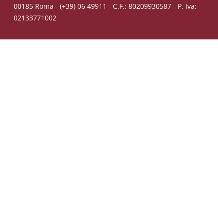
00185 Roma - (+39) 06 49911 - C.F.: 80209930587 - P. Iva:
02133771002