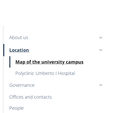
MENU CEV SECOND NAVIGATION
About us
Location
Active
Active
Map of the university campus
Polyclinic Umberto I Hospital
Governance
Offices and contacts
People