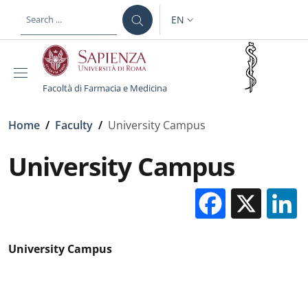
Skip to main content
Skip to footer content
EN
LANGUAGE SWITCHER: CURR
Facoltà di Farmacia e Medicina
Breadcrumb
Home
/
Faculty
/
University Campus
University Campus
Facebo
X
University Campus